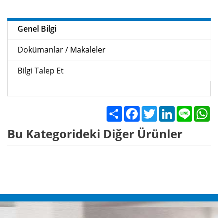
Genel Bilgi
Dokümanlar / Makaleler
Bilgi Talep Et
Share
Facebook
Twitter
LinkedIn
Line
W
Bu Kategorideki Diğer Ürünler