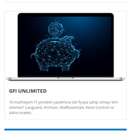
GFI UNLIMITED
10 muhteşem IT yönetim yazılımına tek fiyata sahip olmayı kim
istemez? Languard, Archiver, MailEssentials, Kerio Control ve
daha niceleri..